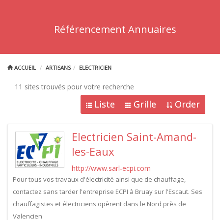
Référencement Annuaires
ACCUEIL
ARTISANS
ELECTRICIEN
11 sites trouvés pour votre recherche
Liste
Grille
Order
Electricien Saint-Amand-
les-Eaux
http://www.sarl-ecpi.com
Pour tous vos travaux d'électricité ainsi que de chauffage,
contactez sans tarder l'entreprise ECPI à Bruay sur l'Escaut. Ses
chauffagistes et électriciens opèrent dans le Nord près de
Valencien