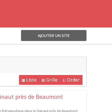
AJOUTER UN SITE
Liste
Grille
Order
inaut près de Beaumont
e thérapeutique dans le Hainaut près de Beaumont,