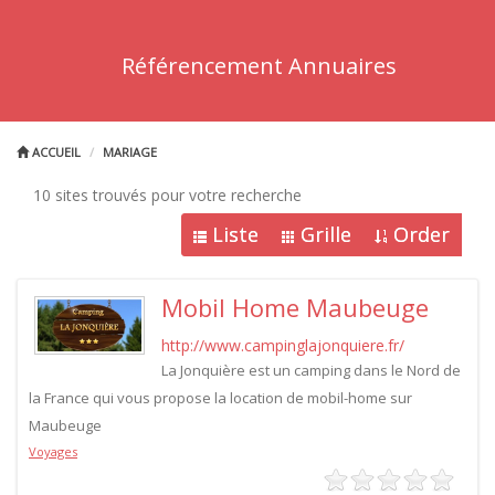
Référencement Annuaires
ACCUEIL
MARIAGE
10 sites trouvés pour votre recherche
Liste
Grille
Order
Mobil Home Maubeuge
http://www.campinglajonquiere.fr/
La Jonquière est un camping dans le Nord de
la France qui vous propose la location de mobil-home sur
Maubeuge
Voyages