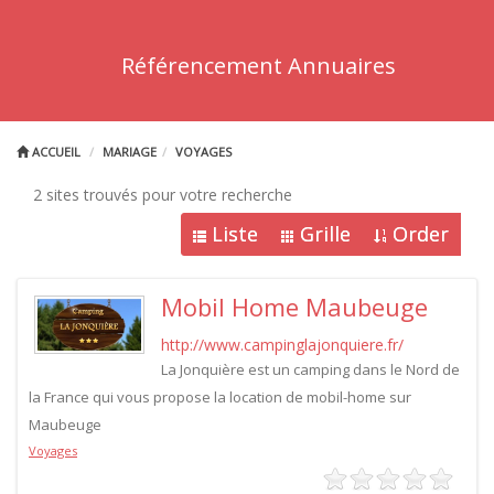
Référencement Annuaires
ACCUEIL
MARIAGE
VOYAGES
2 sites trouvés pour votre recherche
Liste
Grille
Order
Mobil Home Maubeuge
http://www.campinglajonquiere.fr/
La Jonquière est un camping dans le Nord de
la France qui vous propose la location de mobil-home sur
Maubeuge
Voyages