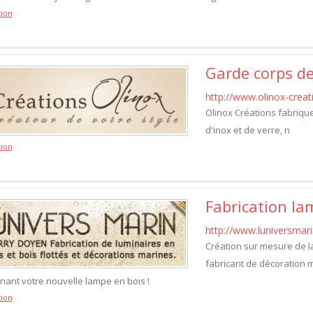
ion
Garde corps d
http://www.olinox-crea
Olinox Créations fabrique 
d'inox et de verre, n
ion
Fabrication lam
http://www.luniversmar
Création sur mesure de la
fabricant de décoration
nant votre nouvelle lampe en bois !
ion