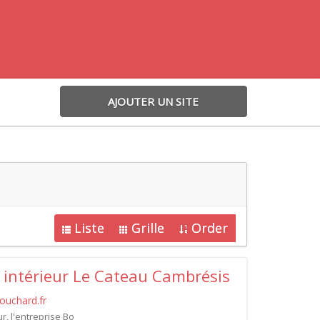
AJOUTER UN SITE
Liste
Grille
Order
ntérieur Le Cateau Cambrésis
ouchard.fr
r, l'entreprise Bo