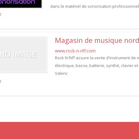
dans le matériel de sonorisation professionnel
e
Magasin de musique nor
www.rock-n-riff.com
Rock N Riff assure la vente d'instrument de m
électrique, basse, batterie, synthé, clavier
Valenc
e